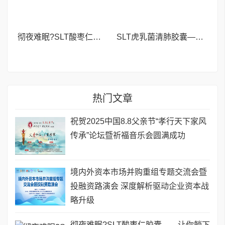
彻夜难眠?SLT酸枣仁胶囊——让你躺下就困,整夜安睡到天亮!
SLT虎乳菌清肺胶囊——新加坡40年口碑之选,清肺养肺更专业!
热门文章
祝贺2025中国8.8父亲节“孝行天下家风
传承”论坛暨祈福音乐会圆满成功
境内外资本市场并购重组专题交流会暨
投融资路演会 深度解析驱动企业资本战
略升级
彻夜难眠?SLT酸枣仁胶囊——让你躺下