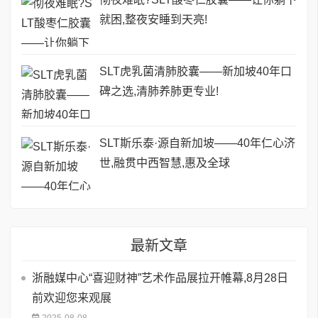
就困,整夜安睡到天亮!
SLT虎乳菌清肺胶囊——新加坡40年口
碑之选,清肺养肺更专业!
SLT斯乐泰·源自新加坡——40年仁心济
世,融贯中西智慧,惠及全球
最新文章
浙融媒中心“喜迎财神”艺术作品展拉开帷幕,8月28日
前欢迎您来观展