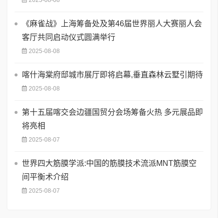
2025-08-08
《麻雀战》上海筹备处及第46届世界丽人大赛丽人会
客厅共同启动仪式圆满举行
2025-08-08
喀什海棠府邸城市展厅即将启幕,垂直森林云墅引期待
2025-08-08
第十五届喀交会边疆国贸分会场筹备火热 多元展品即
将亮相
2025-08-07
世界四大筋膜学派:中国的筋膜技术流派MNT筋膜空
间平衡术介绍
2025-08-07