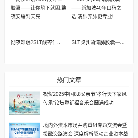
彻夜难眠?SLT酸枣仁胶囊——让你躺下就困,整夜安睡到天亮!
SLT虎乳菌清肺胶囊——新加坡40年口碑之选,清肺养肺更专业!
热门文章
祝贺2025中国8.8父亲节“孝行天下家风
传承”论坛暨祈福音乐会圆满成功
境内外资本市场并购重组专题交流会暨
投融资路演会 深度解析驱动企业资本战