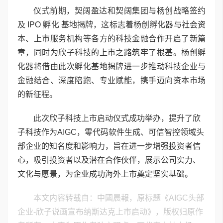
仪式前期，契阔盈达和契阔集团与杨创战略签约
及 IPO 孵化 基地揭牌，这标志着杨创孵化器与社会资
本、上市服务机构等各方的科技金融合作开启了新篇
章，同时为欣子科技的上市之路筑牢了根基。杨创孵
化器将借由此次孵化基地揭牌进一步推动科技企业与
金融结合、深度陪跑、专业赋能，携手迈向资本市场
的新征程。
此次欣子科技上市启动仪式成功举办，提升了欣
子科技作为AIGC，零代码软件生成、可信智控领域头
部企业的知名度和影响力，旨在进一步增强投资者信
心，吸引投资者以及潜在合作伙伴，展示公司实力、
文化与愿景，为企业成功海外上市奠定坚实基础。
本文内容转载自：中國晨報，原标题《AIGC头部
企业-欣子说画宣布纳斯达克上市启动》，版权归原作