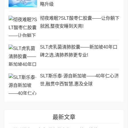
略升级
彻夜难眠?SLT酸枣仁胶囊——让你躺下
就困,整夜安睡到天亮!
SLT虎乳菌清肺胶囊——新加坡40年口
碑之选,清肺养肺更专业!
SLT斯乐泰·源自新加坡——40年仁心济
世,融贯中西智慧,惠及全球
最新文章