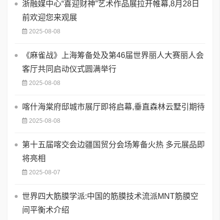
浙融媒中心“喜迎财神”艺术作品展拉开帷幕,8月28日
前欢迎您来观展
2025-08-08
《麻雀战》上海筹备处及第46届世界丽人大赛丽人会
客厅共同启动仪式圆满举行
2025-08-08
喀什海棠府邸城市展厅即将启幕,垂直森林云墅引期待
2025-08-08
第十五届喀交会边疆国贸分会场筹备火热 多元展品即
将亮相
2025-08-07
世界四大筋膜学派:中国的筋膜技术流派MNT筋膜空
间平衡术介绍