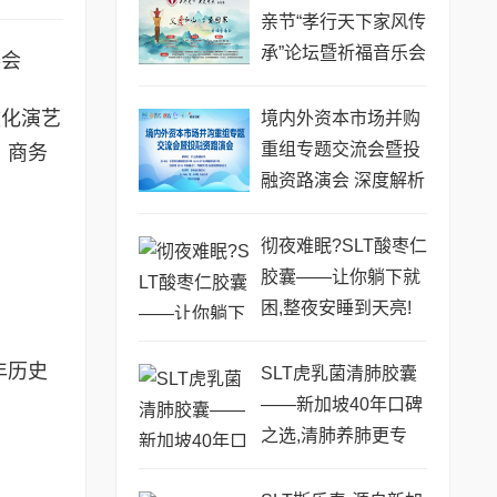
亲节“孝行天下家风传
承”论坛暨祈福音乐会
委会
圆满成功
文化演艺
境内外资本市场并购
重组专题交流会暨投
、商务
融资路演会 深度解析
驱动企业资本战略升
级
彻夜难眠?SLT酸枣仁
胶囊——让你躺下就
困,整夜安睡到天亮!
年历史
SLT虎乳菌清肺胶囊
——新加坡40年口碑
之选,清肺养肺更专
业!