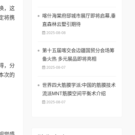
换，这
喀什海棠府邸城市展厅即将启幕,垂
定将携
直森林云墅引期待
2025-08-08
第十五届喀交会边疆国贸分会场筹
备火热 多元展品即将亮相
得，分
2025-08-07
本次的
世界四大筋膜学派:中国的筋膜技术
流派MNT筋膜空间平衡术介绍
2025-08-07
视觉盛