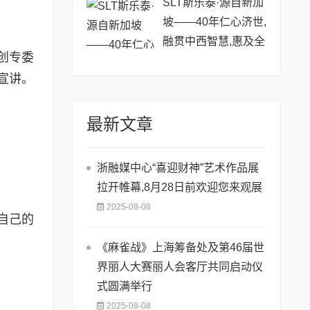
SLT斯乐泰·源自新加
坡——40年仁心济世,
融贯中西智慧,惠及全
创专委
球
宣讲。
最新文章
浙融媒中心“喜迎财神”艺术作品展
拉开帷幕,8月28日前欢迎您来观展
2025-08-08
自己的
《麻雀战》上海筹备处及第46届世
界丽人大赛丽人会客厅共同启动仪
式圆满举行
2025-08-08