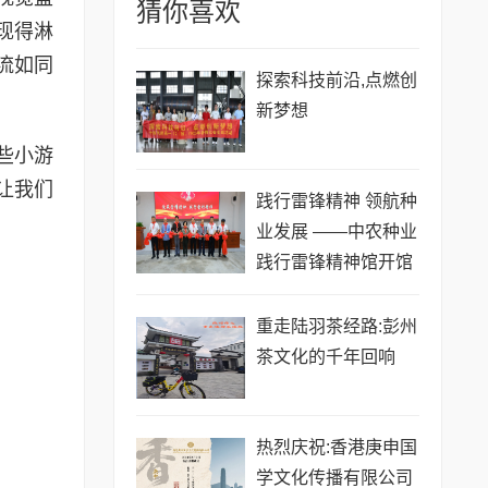
猜你喜欢
现得淋
流如同
探索科技前沿,点燃创
新梦想
些小游
让我们
践行雷锋精神 领航种
业发展 ——中农种业
践行雷锋精神馆开馆
启新程
重走陆羽茶经路:彭州
茶文化的千年回响
热烈庆祝:香港庚申国
学文化传播有限公司