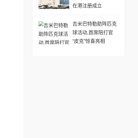
在港注册成立
吉米巴特勒助阵匹克
球活动,首席陪打官
“皮克”惊喜亮相