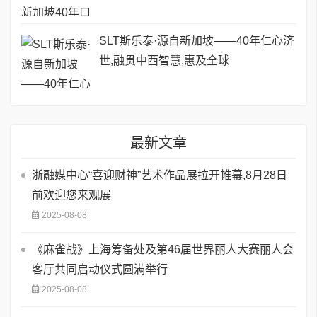
SLT斯乐泰·源自新加坡——40年仁心济
世,融贯中西智慧,惠及全球
最新文章
浙融媒中心“喜迎财神”艺术作品展拉开帷幕,8月28日
前欢迎您来观展
2025-08-08
《麻雀战》上海筹备处及第46届世界丽人大赛丽人会
客厅共同启动仪式圆满举行
2025-08-08