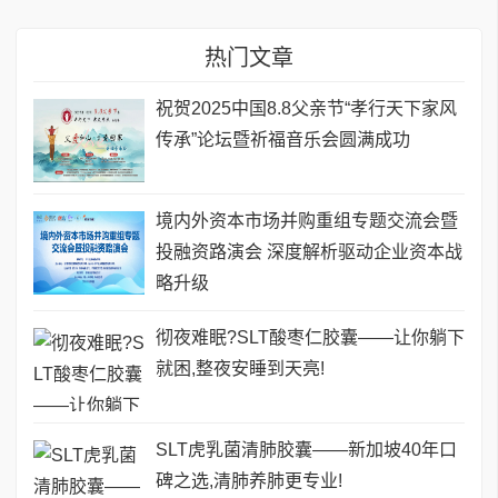
热门文章
祝贺2025中国8.8父亲节“孝行天下家风
传承”论坛暨祈福音乐会圆满成功
境内外资本市场并购重组专题交流会暨
投融资路演会 深度解析驱动企业资本战
略升级
彻夜难眠?SLT酸枣仁胶囊——让你躺下
就困,整夜安睡到天亮!
SLT虎乳菌清肺胶囊——新加坡40年口
碑之选,清肺养肺更专业!