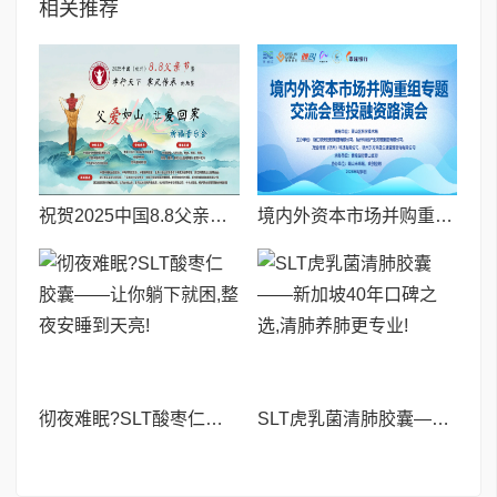
相关推荐
祝贺2025中国8.8父亲节“孝行天下家风传承”论坛暨祈福音乐会圆满成功
境内外资本市场并购重组专题交流会暨投融资路演会 深度解析驱动企业资本战略升级
彻夜难眠?SLT酸枣仁胶囊——让你躺下就困,整夜安睡到天亮!
SLT虎乳菌清肺胶囊——新加坡40年口碑之选,清肺养肺更专业!