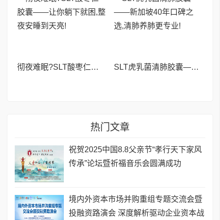
彻夜难眠?SLT酸枣仁胶囊——让你躺下就困,整夜安睡到天亮!
SLT虎乳菌清肺胶囊——新加坡40年口碑之选,清肺养肺更专业!
热门文章
祝贺2025中国8.8父亲节“孝行天下家风
传承”论坛暨祈福音乐会圆满成功
境内外资本市场并购重组专题交流会暨
投融资路演会 深度解析驱动企业资本战