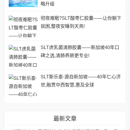
略升级
彻夜难眠?SLT酸枣仁胶囊——让你躺下
就困,整夜安睡到天亮!
SLT虎乳菌清肺胶囊——新加坡40年口
碑之选,清肺养肺更专业!
SLT斯乐泰·源自新加坡——40年仁心济
世,融贯中西智慧,惠及全球
最新文章