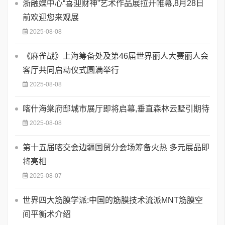
浙融媒中心“喜迎财神”艺术作品展拉开帷幕,8月28日
前欢迎您来观展
2025-08-08
《麻雀战》上海筹备处及第46届世界丽人大赛丽人会
客厅共同启动仪式圆满举行
2025-08-08
喀什海棠府邸城市展厅即将启幕,垂直森林云墅引期待
2025-08-08
第十五届喀交会边疆国贸分会场筹备火热 多元展品即
将亮相
2025-08-07
世界四大筋膜学派:中国的筋膜技术流派MNT筋膜空
间平衡术介绍