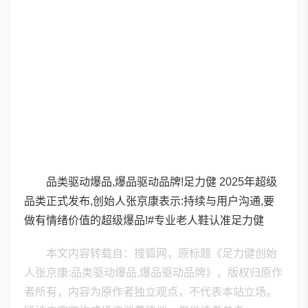
品类驱动爆品,爆品驱动品牌!足力健 2025年超级
品类正式发布,创始人张京康表示:持续与用户沟通,要
做有情绪价值的超级爆品!#专业老人鞋认准足力健
本文内容转载自：搜狐网，原标题《足力健创始
人张京康:品类驱动爆品,爆品驱动品牌》，版权归原作
者所有，内容为原作者独立观点，不代表本站立场。